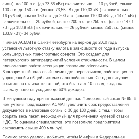
силы): до 100 л.с. (до 73,55 кВт) включительно — 10 рублей, свыше
100 л.с. до 150 л.с. (свыше 73,55 кВт до 110,33 кВт) включительно —
16 рублей, свыше 150 л.с. до 200 л.с. (свыше 110,33 кВт до 147,1 кВт)
включительно — 20 рублей, свыше 200 л.с. до 250 л.с. (свыше 147,1
кВт до 183,9 кВт) включительно — 26 рублей, свыше 250 л.с. (свыше
183,9 кВт)- 34 рубля;
Филиал АСМАП в Санкт-Петербурге на период до 2010 года
установил льготную ставку налога в зависимости от года выпуска
большегрузных транспортных средств. Это создает для
петербургских автопредприятий условия стабильности. В целом
планомерная работа ассоциации позволила обеспечить
благоприятный налоговый климат для перевозчиков, работающих по
упрощенной и общей системе налогообложения. Сегодня ситуация
разительно отличается от той, что была лет 10 назад, когда на
выплату налогов уходило до 60% доходов.
В минувшем году принят важный для нас Федеральный закон № 85. В
нем учтены предложения АСМАП увеличить срок предоставления
документов в налоговые органы с 30 до 180 дней, с тем, чтобы
собрать весь пакет, необходимый для применения нулевой ставки
НДС. По оценкам специалистов, это позволило предприятиям
сэкономить свыше 400 млн руб.
Помимо этого удалось добиться, чтобы Минфин и Федеральная