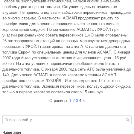
Говоря об эксплуатации автомобилей, нельзя обойти вниманием
проблему роста цен на топливо. Ситуация здесь оптимизма не
внушает. Не принесли пользы и забастовки перевозчиков, прошедшие
во многих странах. В частности, АСМАП продолжает работу по
приобретению для членов ассоциации качественного топлива с
корпоративной скидкой. По соглашению АСМАП с ЛУКОЙЛ при
участии регионального совета перевозчиков ЦФО были определены
26 автозаправочных станций на основных маршрутах международных
перевозок. ЛУКОЙЛ гарантировал на этих АТС наличие дизельного
топлива Евро-4 по специальным ценам для членов АСМАП. С января
2007 года была установлена льготная фиксированная цена - 16 руб.
50 коп. На этих условиях перевозчики приобрели около 8 тыс. т
дизельного топлива. С января 2008 года сеть АТС была увеличена до
149. Для членов АСМАП. в первом квартале членами АСМАП
приобретено по картам ЛУКОЙЛ - Интеркард свыше 12 тыс тонн
дизельного топлива. Экономия перевозчиков, пользующихся скидкой,
только в первом квартале составила около 15 млн руб.
Страницы:
1
2
3
4
5
Навигация