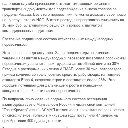
налоговая служба признавали отметки таможенных органов в
транспортных документах для подтверждения вывоза товаров за
пределы России. Без этого перевозчики не могли доказать свое право
на нулевую ставку НДС. В итоге расходы перевозчиков снизились на
18 млн руб. Благополучно решился и вопрос с выплатой
командировочных водителям.
Состояние подвижного состава отечественных международных
перевозчиков.
Этот вопрос всегда актуален. За последние годы позитивная
тенденция развития международных перевозок позволила российским
перевозчикам увеличить парк грузовых автомобилей почти на 30%.
Сегодня в распоряжении членов АСМАП более 30 тыс. автопоездов,
причем количество транспортных средств, работающих на топливе
стандарта Евро-4, возросло втрое и составляет более 23%. Это
хороший потенциал для дальнейшего роста и повышения
конкурентоспособности наших перевозчиков.
По вопросам приобретения подвижного состава ассоциация
взаимодействует с Минтрансом России и лизинговой компанией
"ТрансКредитЛизинг". АСМАП отслеживает прохождение всех заявок
от своих членов, только в минувшем году поступило 47 заявок на
приобретение 400 единиц техники.