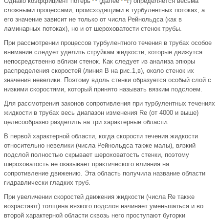
Однако коэффициент потерь
(далее
) определяется весьма
сложными процессами, происходящими в турбулентных потоках, а
его значение зависит не только от числа Рейнольдса (как в
ламинарных потоках), но и от шероховатости стенок трубы.
При рассмотрении процессов турбулентного течения в трубах особое
внимание следует уделить струйкам жидкости, которые движутся
непосредственно вблизи стенок. Как следует из анализа эпюры
распределения скоростей (линия В на рис.1,в), около стенок их
значения невелики. Поэтому вдоль стенки образуется особый слой с
низкими скоростями, который принято называть вязким подслоем.
Для рассмотрения законов сопротивления при турбулентных течениях
жидкости в трубах весь диапазон изменения Re (от 4000 и выше)
целесообразно разделить на три характерные области.
В первой характерной области, когда скорости течения жидкости
относительно невелики (числа Рейнольдса также малы), вязкий
подслой полностью скрывает шероховатость стенки, поэтому
шероховатость не оказывает практического влияния на
сопротивление движению. Эта область получила название области
гидравлически гладких труб.
При увеличении скоростей движения жидкости (числа Re также
возрастают) толщина вязкого подслоя начинает уменьшаться и во
второй характерной области сквозь него проступают бугорки