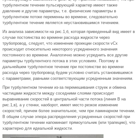
турбулентном течении пульсирующий характер имеют также
давление и другие параметры, т.е. физические параметры в
турбулентном потоке переменны во времени, следовательно
турбулентное течение является неустановившимся течением.
Из анализа зависимости на рис.1,б, которая приведенный вид имеет в
случае постоянства во времени расхода жидкости через
трубопровод, следует, что изменение проекции скорости vCx
происходит относительно некоторого усредненного значения
постоянного во времени. Аналогично можно усреднить все другие
параметры турбулентного потока в этих условиях. Поэтому в
дальнейшем турбулентное течение при постоянстве во времени
расхода через трубопровод будем условно считать установившемся
с параметрами, равными соответствующим усредненным значениям.
При турбулентном течении из-за перемешивания струек и обмена
частицами жидкости между соседними слоями происходит
выравнивание скоростей в центральной части потока (линия В на
рис.1,в), а у стенки, наоборот, имеет место резкое изменение
скоростей, причем более значительное, чем при ламинарном течении.
В общем случае эпюра распределения усредненных скоростей при
турбулентном течении напоминает прямоугольник (или трапецию), что
характерно для идеальной жидкости.