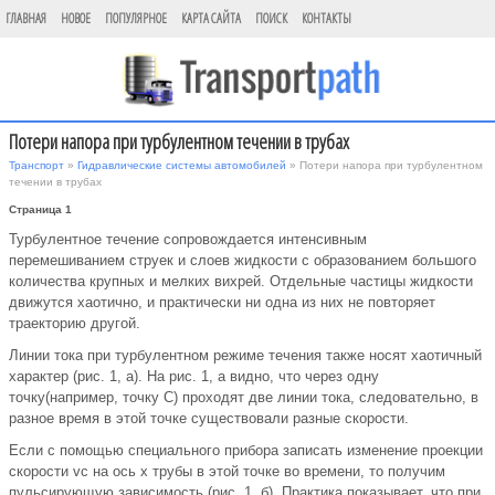
ГЛАВНАЯ
НОВОЕ
ПОПУЛЯРНОЕ
КАРТА САЙТА
ПОИСК
КОНТАКТЫ
Потери напора при турбулентном течении в трубах
Транспорт
»
Гидравлические системы автомобилей
» Потери напора при турбулентном
течении в трубах
Страница 1
Турбулентное течение сопровождается интенсивным
перемешиванием струек и слоев жидкости с образованием большого
количества крупных и мелких вихрей. Отдельные частицы жидкости
движутся хаотично, и практически ни одна из них не повторяет
траекторию другой.
Линии тока при турбулентном режиме течения также носят хаотичный
характер (рис. 1, а). На рис. 1, а видно, что через одну
точку(например, точку С) проходят две линии тока, следовательно, в
разное время в этой точке существовали разные скорости.
Если с помощью специального прибора записать изменение проекции
скорости vc на ось х трубы в этой точке во времени, то получим
пульсирующую зависимость (рис. 1, б). Практика показывает, что при