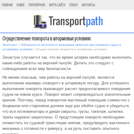
ГЛАВНАЯ
НОВОЕ
ПОПУЛЯРНОЕ
КАРТА САЙТА
ПОИСК
КОНТАКТЫ
Осуществление поворота в штормовых условиях
Транспорт
»
Обязанности вахтенного помощника капитана при плавании судна в
штормовых условиях
» Осуществление поворота в штормовых условиях
Зачастую случается так, что во время шторма необходимо выполнить
какие-либо работы на верхней палубе. Делать это следует с
соблюдением всех мер безопасности.
Не менее опасным, чем работы на верхней палубе, является
выполнение маневра «поворот» в штормовую погоду. Для успешного
выполнения поворота производят расчет предполагаемого поведения
судна на новом курсе. Поворот может сопровождаться значительным
креном. Поэтому, перед поворотом вахтенный помощник совместно с
боцманом или старпомом должен еще раз обойти судно и убедиться,
что все иллюминаторы и двери закрыты; грузы, такелаж, шлюпки,
трапы надежно закреплены. О предстоящем повороте необходимо
оповестить по судовой трансляции экипаж, предупредить вахтенного
механика о готовности к реверсу, а на руль поставить опытного