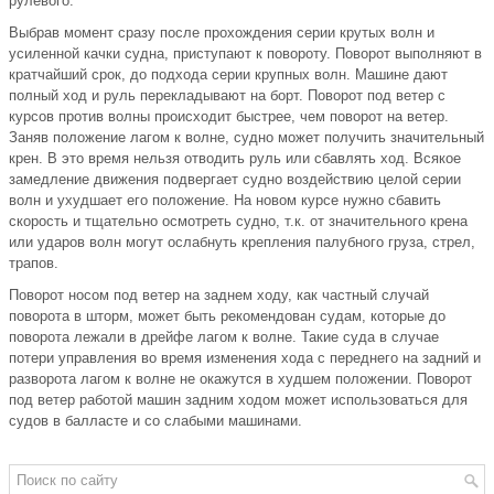
рулевого.
Выбрав момент сразу после прохождения серии крутых волн и
усиленной качки судна, приступают к повороту. Поворот выполняют в
кратчайший срок, до подхода серии крупных волн. Машине дают
полный ход и руль перекладывают на борт. Поворот под ветер с
курсов против волны происходит быстрее, чем поворот на ветер.
Заняв положение лагом к волне, судно может получить значительный
крен. В это время нельзя отводить руль или сбавлять ход. Всякое
замедление движения подвергает судно воздействию целой серии
волн и ухудшает его положение. На новом курсе нужно сбавить
скорость и тщательно осмотреть судно, т.к. от значительного крена
или ударов волн могут ослабнуть крепления палубного груза, стрел,
трапов.
Поворот носом под ветер на заднем ходу, как частный случай
поворота в шторм, может быть рекомендован судам, которые до
поворота лежали в дрейфе лагом к волне. Такие суда в случае
потери управления во время изменения хода с переднего на задний и
разворота лагом к волне не окажутся в худшем положении. Поворот
под ветер работой машин задним ходом может использоваться для
судов в балласте и со слабыми машинами.