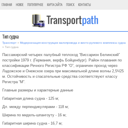
ГЛАВНАЯ
НОВОЕ
ПОПУЛЯРНОЕ
КАРТА САЙТА
ПОИСК
КОНТАКТЫ
Тип судна
Транспорт
»
Модернизация конструкции валопровода и винто-рулевого комплекса судна
» Тип судна
Пассажирский четырех палубный теплоход “Виссарион Белинский”
постройки 1979 г. (Германия, верфь Бойценбург). Район плавания по
классификации Речного Регистра РФ “О”, ограничен проход через
Ладожское и Онежское озера при максимальной длине волны 2,5Ч25
м. Остойчивость и спасательные средства соответствуют классу
Регистра “М”.
Главные размеры и характерные данные
Габаритная длина судна - 125 м;
Дл. между перпендикулярами - 118 м;
Ширина по мидель-шпангоуту - 16 м;
Габаритная ширина судна - 16,7 м;