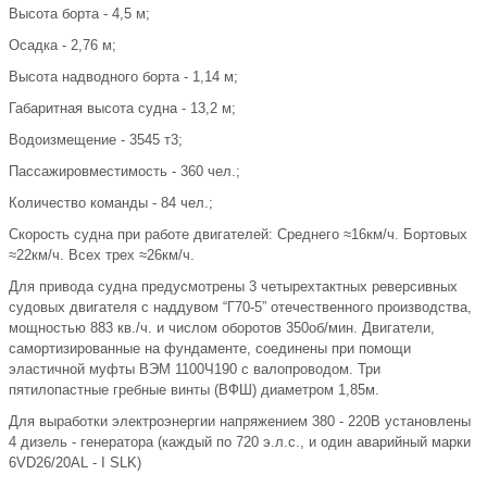
Высота борта - 4,5 м;
Осадка - 2,76 м;
Высота надводного борта - 1,14 м;
Габаритная высота судна - 13,2 м;
Водоизмещение - 3545 т3;
Пассажировместимость - 360 чел.;
Количество команды - 84 чел.;
Скорость судна при работе двигателей: Среднего ≈16км/ч. Бортовых
≈22км/ч. Всех трех ≈26км/ч.
Для привода судна предусмотрены 3 четырехтактных реверсивных
судовых двигателя с наддувом “Г70-5” отечественного производства,
мощностью 883 кв./ч. и числом оборотов 350об/мин. Двигатели,
самортизированные на фундаменте, соединены при помощи
эластичной муфты ВЭМ 1100Ч190 с валопроводом. Три
пятилопастные гребные винты (ВФШ) диаметром 1,85м.
Для выработки электроэнергии напряжением 380 - 220В установлены
4 дизель - генератора (каждый по 720 э.л.с., и один аварийный марки
6VD26/20AL - I SLK)