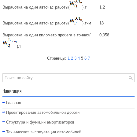
Выработка на один авточас работы(
),т
1,2
Выработка на один авточас работы(
),ткм
18
Выработка на один километр пробега в тоннах(
0,058
),т
Страницы:
1
2
3
4
5
6
7
Навигация
Главная
Проектирование автомобильной дороги
Структура и функции амортизаторов
Техническая эксплуатация автомобилей