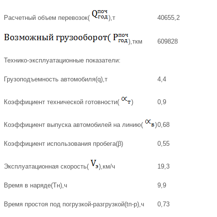
Расчетный объем перевозок(
),т
40655,2
),ткм
609828
Технико-эксплуатационные показатели:
Грузоподъемность автомобиля(q),т
4,4
Коэффициент технической готовности(
)
0,9
Коэффициент выпуска автомобилей на линию(
)
0,68
Коэффициент использования пробега(β)
0,55
Эксплуатационная скорость(
),км/ч
19,3
Время в наряде(Тн),ч
9,9
Время простоя под погрузкой-разгрузкой(tп-р),ч
0,73