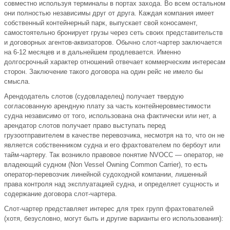
совместно используя терминалы в портах захода. Во всем остальном
они полностью независимы друг от друга. Каждая компания имеет
собственный контейнерный парк, выпускает свой коносамент,
самостоятельно бронирует грузы через сеть своих представительств
и договорных агентов-аквизаторов. Обычно слот-чартер заключается
на 6-12 месяцев и в дальнейшем продлевается. Именно
долгосрочный характер отношений отвечает коммерческим интересам
сторон. Заключение такого договора на один рейс не имело бы
смысла.
Арендодатель слотов (судовладелец) получает твердую
согласованную арендную плату за часть контейнеровместимости
судна независимо от того, использована она фактически или нет, а
арендатор слотов получает право выступать перед
грузоотправителем в качестве перевозчика, несмотря на то, что он не
является собственником судна и его фрахтователем по бербоут или
тайм-чартеру. Так возникло правовое понятие NVOCC — оператор, не
владеющий судном (Non Vessel Owning Common Carrier), то есть
оператор-перевозчик линейной судоходной компании, лишенный
права контроля над эксплуатацией судна, и определяет сущность и
содержание договора слот-чартера.
Слот-чартер представляет интерес для трех групп фрахтователей
(хотя, безусловно, могут быть и другие варианты его использования):