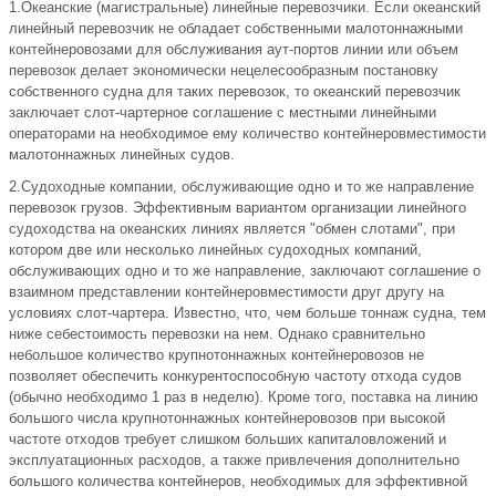
1.Океанские (магистральные) линейные перевозчики. Если океанский
линейный перевозчик не обладает собственными малотоннажными
контейнеровозами для обслуживания аут-портов линии или объем
перевозок делает экономически нецелесообразным постановку
собственного судна для таких перевозок, то океанский перевозчик
заключает слот-чартерное соглашение с местными линейными
операторами на необходимое ему количество контейнеровместимости
малотоннажных линейных судов.
2.Судоходные компании, обслуживающие одно и то же направление
перевозок грузов. Эффективным вариантом организации линейного
судоходства на океанских линиях является "обмен слотами", при
котором две или несколько линейных судоходных компаний,
обслуживающих одно и то же направление, заключают соглашение о
взаимном представлении контейнеровместимости друг другу на
условиях слот-чартера. Известно, что, чем больше тоннаж судна, тем
ниже себестоимость перевозки на нем. Однако сравнительно
небольшое количество крупнотоннажных контейнеровозов не
позволяет обеспечить конкурентоспособную частоту отхода судов
(обычно необходимо 1 раз в неделю). Кроме того, поставка на линию
большого числа крупнотоннажных контейнеровозов при высокой
частоте отходов требует слишком больших капиталовложений и
эксплуатационных расходов, а также привлечения дополнительно
большого количества контейнеров, необходимых для эффективной