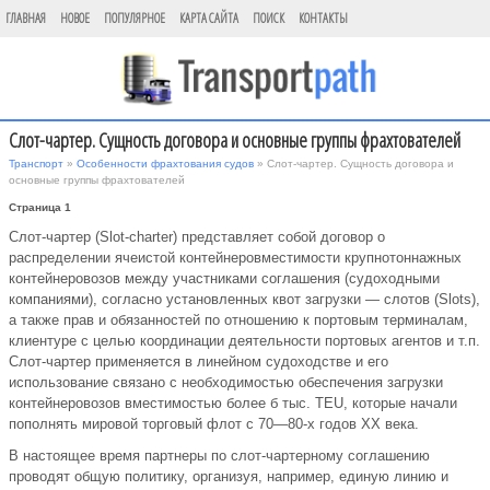
ГЛАВНАЯ
НОВОЕ
ПОПУЛЯРНОЕ
КАРТА САЙТА
ПОИСК
КОНТАКТЫ
Слот-чартер. Сущность договора и основные группы фрахтователей
Транспорт
»
Особенности фрахтования судов
» Слот-чартер. Сущность договора и
основные группы фрахтователей
Страница 1
Слот-чартер (Slot-charter) представляет собой договор о
распределении ячеистой контейнеровместимости крупнотоннажных
контейнеровозов между участниками соглашения (судоходными
компаниями), согласно установленных квот загрузки — слотов (Slots),
а также прав и обязанностей по отношению к портовым терминалам,
клиентуре с целью координации деятельности портовых агентов и т.п.
Слот-чартер применяется в линейном судоходстве и его
использование связано с необходимостью обеспечения загрузки
контейнеровозов вместимостью более б тыс. TEU, которые начали
пополнять мировой торговый флот с 70—80-х годов XX века.
В настоящее время партнеры по слот-чартерному соглашению
проводят общую политику, организуя, например, единую линию и