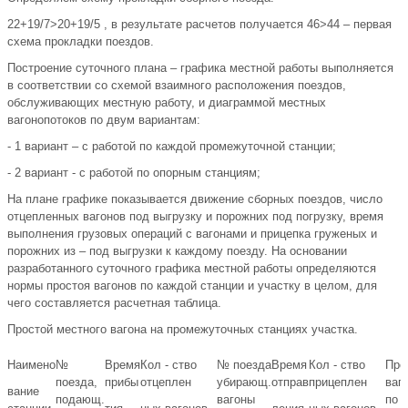
22+19/7>20+19/5 , в результате расчетов получается 46>44 – первая
схема прокладки поездов.
Построение суточного плана – графика местной работы выполняется
в соответствии со схемой взаимного расположения поездов,
обслуживающих местную работу, и диаграммой местных
вагонопотоков по двум вариантам:
- 1 вариант – с работой по каждой промежуточной станции;
- 2 вариант - с работой по опорным станциям;
На плане графике показывается движение сборных поездов, число
отцепленных вагонов под выгрузку и порожних под погрузку, время
выполнения грузовых операций с вагонами и прицепка груженых и
порожних из – под выгрузки к каждому поезду. На основании
разработанного суточного графика местной работы определяются
нормы простоя вагонов по каждой станции и участку в целом, для
чего составляется расчетная таблица.
Простой местного вагона на промежуточных станциях участка.
Наимено
№
Время
Кол - ство
№ поезда
Время
Кол - ство
Про
поезда,
прибы
отцеплен
убирающ.
отправ
прицеплен
ваг
вание
подающ.
вагоны
по