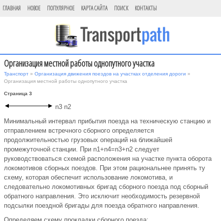
ГЛАВНАЯ
НОВОЕ
ПОПУЛЯРНОЕ
КАРТА САЙТА
ПОИСК
КОНТАКТЫ
Организация местной работы однопутного участка
Транспорт
»
Организация движения поездов на участках отделения дороги
»
Организация местной работы однопутного участка
Страница 3
n3 n2
Минимальный интервал прибытия поезда на техническую станцию и
отправлением встречного сборного определяется
продолжительностью грузовых операций на ближайшей
промежуточной станции. При n1+n4=n3+n2 следует
руководствоваться схемой расположения на участке пункта оборота
локомотивов сборных поездов. При этом рациональнее принять ту
схему, которая обеспечит использование локомотива, и
следовательно локомотивных бригад сборного поезда под сборный
обратного направления. Это исключит необходимость резервной
подсылки поездной бригады для поезда обратного направления.
Определяем схему прокладки сборного поезда: