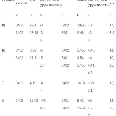
станции
тия
ных вагонов
ления
ных вагонов
вагоны
ста
(груж.порожн)
(груж.порожн)
1
2
3
4
5
6
7
8
Щ
3401
2-01
-3
3402
19-03
+3
17,
3402
18-18
-3
3401
2-46
+3
8,46
6
6
Ш
3401
3-09
-5
3402
17-56
+0/5
14,
3402
17-11
-5
3401
3-54
+4
10,
10
3402
17-56
+0/1
25,5
4/6
Т
3401
4-16
-4
3402
16-51
+3/1
12,
4
3/1
С
3402
15-09
-4/6
3401
5-42
+5
14,
4/6
3402
15-54
+5
25,5
10