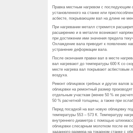
Правка местным нагревом с последующим от
установленного на станке или приспособлен
асбесте, покрывающем вал на длине не мен
При нагревании металл стремится расширит
расширению и в металле возникают напряже
при достижении ими значения предела теку
Охлаждение вала приводит к появлению нап
устранение деформации вала.
После окончания правки вал в месте нагре
вал нагревают до температуры 600 К со ско
месте нагрева вал покрывают асбестовым л
воздуха.
Ремонт облицовок гребных и других валов з
облицовки на ремонтный размер производят 
отдельным участкам (менее 50 % ее расчет
50 % расчетной толщины, а также при ослаб
Перед посадкой на вал новую облицовку по
температуры 553 – 573 К. Температуру наг
внутреннего диаметра с помощью штихмасса
облицовки слесарным молотком после ее по
заданного размера на токарном станке с о