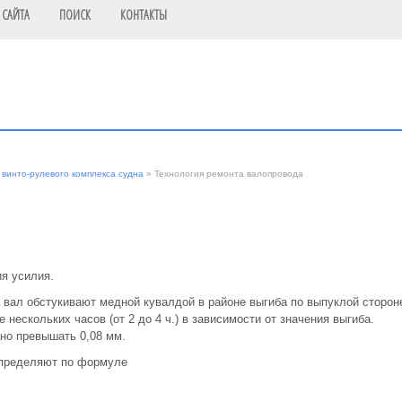
 САЙТА
ПОИСК
КОНТАКТЫ
винто-рулевого комплекса судна
» Технология ремонта валопровода
ия усилия.
 вал обстукивают медной кувалдой в районе выгиба по выпуклой сторон
нескольких часов (от 2 до 4 ч.) в зависимости от значения выгиба.
но превышать 0,08 мм.
определяют по формуле