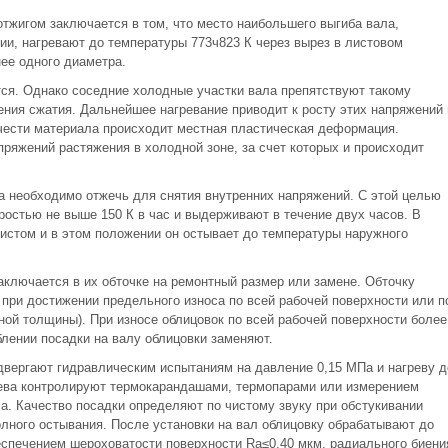
жигом заключается в том, что место наибольшего выгиба вала,
ии, нагревают до температуры 773ч823 К через вырез в листовом
ее одного диаметра.
ся. Однако соседние холодные участки вала препятствуют такому
ния сжатия. Дальнейшее нагревание приводит к росту этих напряжений 
чести материала происходит местная пластическая деформация.
ряжений растяжения в холодной зоне, за счет которых и происходит
ва необходимо отжечь для снятия внутренних напряжений. С этой целью
ростью не выше 150 К в час и выдерживают в течение двух часов. В
истом и в этом положении он остывает до температуры наружного
аключается в их обточке на ремонтный размер или замене. Обточку
при достижении предельного износа по всей рабочей поверхности или п
ной толщины). При износе облицовок по всей рабочей поверхности более
лении посадки на валу облицовки заменяют.
двергают гидравлическим испытаниям на давление 0,15 МПа и нагреву д
рева контролируют термокарандашами, термопарами или измерением
. Качество посадки определяют по чистому звуку при обстукивании
лного остывания. После установки на вал облицовку обрабатывают до
беспечением шероховатости поверхности Ra≤0.40 мкм, радиального биени