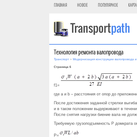
ГЛАВНАЯ
НОВОЕ
ПОПУЛЯРНОЕ
КАРТА
Технология ремонта валопровода
Транспорт
»
Модернизация конструкции валопровода и 
Страница 6
f1=
где a и b – расстояния от опор до приложен
После достижения заданной стрелки выгиба
и в таком положении выдерживают в течение 
После снятия нагрузки биение вала не долж
Требуемую грузоподъемность Р домкрата 
Р=